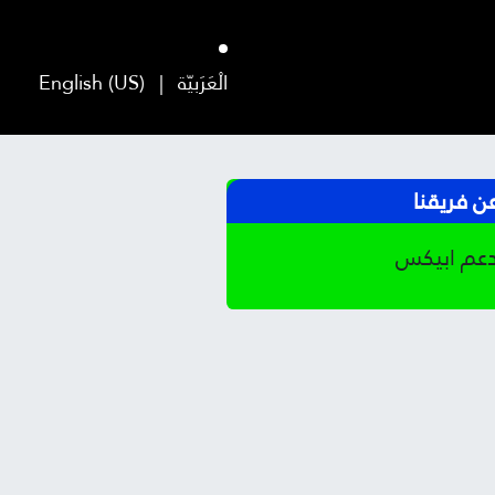
ء
الْعَرَبيّة
|
English (US)
ن فريقنا
عم ابيكس